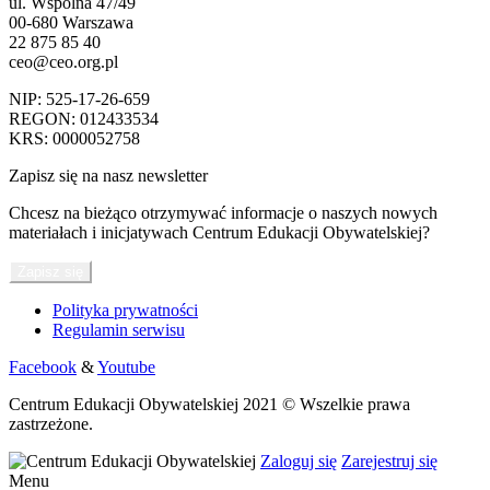
ul. Wspólna 47/49
00-680 Warszawa
22 875 85 40
ceo@ceo.org.pl
NIP: 525-17-26-659
REGON: 012433534
KRS: 0000052758
Zapisz się na nasz newsletter
Chcesz na bieżąco otrzymywać informacje o naszych nowych
materiałach i inicjatywach Centrum Edukacji Obywatelskiej?
Zapisz się
Polityka prywatności
Regulamin serwisu
Facebook
&
Youtube
Centrum Edukacji Obywatelskiej 2021 © Wszelkie prawa
zastrzeżone.
Zaloguj się
Zarejestruj się
Menu