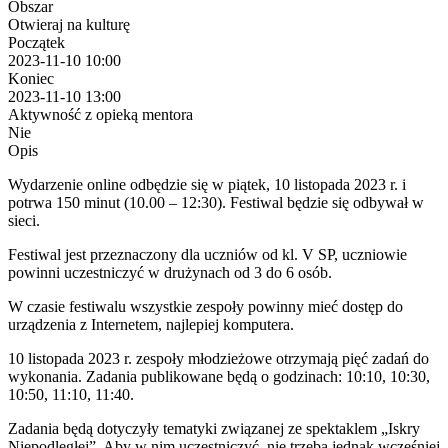
Obszar
Otwieraj na kulturę
Początek
2023-11-10 10:00
Koniec
2023-11-10 13:00
Aktywność z opieką mentora
Nie
Opis
Wydarzenie online odbędzie się w piątek, 10 listopada 2023 r. i
potrwa 150 minut (10.00 – 12:30). Festiwal będzie się odbywał w
sieci.
Festiwal jest przeznaczony dla uczniów od kl. V SP, uczniowie
powinni uczestniczyć w drużynach od 3 do 6 osób.
W czasie festiwalu wszystkie zespoły powinny mieć dostęp do
urządzenia z Internetem, najlepiej komputera.
10 listopada 2023 r. zespoły młodzieżowe otrzymają pięć zadań do
wykonania. Zadania publikowane będą o godzinach: 10:10, 10:30,
10:50, 11:10, 11:40.
Zadania będą dotyczyły tematyki związanej ze spektaklem „Iskry
Niepodległej”. Aby w nim uczestniczyć, nie trzeba jednak wcześniej